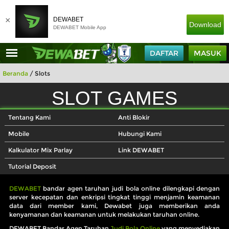
×
DEWABET
Download
DEWABET Mobile App
DAFTAR
MASUK
Beranda
/
Slots
SLOT GAMES
LENGKAP DAN TERBARU
Tentang Kami
Anti Blokir
Mobile
Hubungi Kami
Kalkulator Mix Parlay
Link DEWABET
Tutorial Deposit
DEWABET
bandar agen taruhan judi bola online dilengkapi dengan
server kecepatan dan enkripsi tingkat tinggi menjamin keamanan
data dari member kami, Dewabet juga memberikan anda
kenyamanan dan keamanan untuk melakukan taruhan online.
DEWABET Bandar Agen Taruhan
Judi Bola Online
yang menyediakan