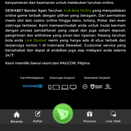
kenyamanan dan keamanan untuk melakukan taruhan online.
DEWABET Bandar Agen Taruhan
Judi Bola Online
yang menyediakan
online game terbaik dengan pilihan yang beragam. Dari permainan
mesin slot dan casino online hingga keno, lottery, Poker dan even
olahraga terbesar. Kami mempermudah anda untuk mulai bermain
dengan proses pendaftaran yang cepat dan juga sistem deposit,
pengiriman dan withdraw yang aman dan nyaman. Pasang taruhan
bola anda
Link Sbobet
resmi yang hanya ada di situs terbaik dan
terpercaya nomor 1 di Indonesia Dewabet. Customer service yang
bersahabat dan dapat di andalkan juga siap melayani anda selama
24/7.
Kami memiliki lisensi resmi dari PAGCOR, Filipina
Cara Pembayaran :
Dukungan Support
Keamanan Terjamin
© Dewabet Situs Website Bandar Agen Taruhan Judi Bola Online.
Hak Cipta Dilindungi.
Daftar
Promosi
Live Chat
Beranda