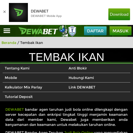
×
DEWABET
Download
DEWABET Mobile App
DAFTAR
MASUK
Beranda
/
Tembak Ikan
TEMBAK IKAN
LENGKAP DAN TERBARU
Tentang Kami
Anti Blokir
Mobile
Hubungi Kami
Kalkulator Mix Parlay
Link DEWABET
Tutorial Deposit
DEWABET
bandar agen taruhan judi bola online dilengkapi dengan
server kecepatan dan enkripsi tingkat tinggi menjamin keamanan
data dari member kami, Dewabet juga memberikan anda
kenyamanan dan keamanan untuk melakukan taruhan online.
DEWABET Bandar Agen Taruhan
Judi Bola Online
yang menyediakan