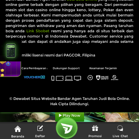
online game terbaik dengan pilihan yang beragam. Dari permainan
mesin slot dan casino online hingga keno, lottery, Poker dan even
olahraga terbesar. Kami mempermudah anda untuk mulai bermain
dengan proses pendaftaran yang cepat dan juga sistem deposit,
pengiriman dan withdraw yang aman dan nyaman. Pasang taruhan
bola anda
Link Sbobet
resmi yang hanya ada di situs terbaik dan
terpercaya nomor 1 di Indonesia Dewabet. Customer service yang
bersahabat dan dapat di andalkan juga siap melayani anda selama
24/7.
Kami memiliki lisensi resmi dari PAGCOR, Filipina
Cara Pembayaran :
Dukungan Support
Keamanan Terjamin
© Dewabet Situs Website Bandar Agen Taruhan Judi Bola Online.
Hak Cipta Dilindungi.
Play Now
Daftar
Promosi
Live Chat
Beranda